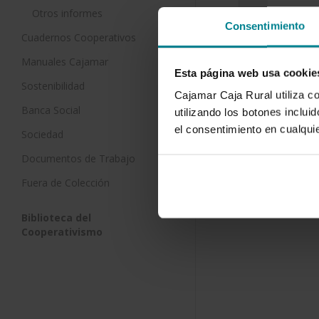
Otros informes
Consentimiento
Irrigation
Cuadernos Cooperativos
plastic g
Manuales Cajamar
vegetable
Esta página web usa cookie
historica
Sostenibilidad
Cajamar Caja Rural utiliza c
5 de abril de
Banca Social
utilizando los botones inclu
Irrigation 
el consentimiento en cualqu
Sociedad
daily histori
evapotransp
Documentos de Trabajo
theoretical
Fuera de Colección
Biblioteca del
Cooperativismo