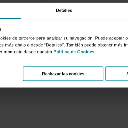
Detalles
 scheduling of
reenhouse
 crops based on
s
l weather data.
ookies de terceros para analizar su navegación. Puede aceptar o
 2006
idos más abajo o desde “Detalles”. También puede obtener más i
scheduling based on the
ier momento desde nuestra
Política de Cookies
.
cal crop
iration (ETh) data was
ly and experimentally…
Rechazar las cookies