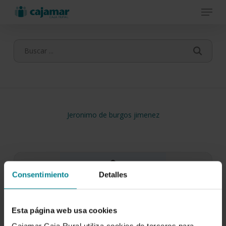
Menu
Skip
to
main
content
Jeronimo de burgos jimenez
Consentimiento
Detalles
Esta página web usa cookies