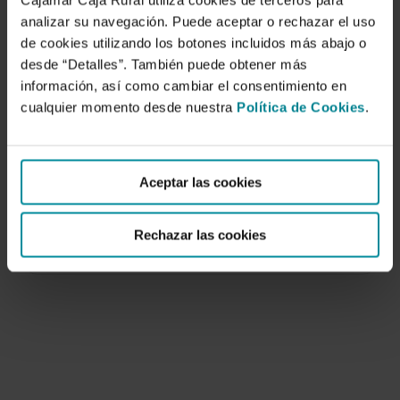
Cajamar Caja Rural utiliza cookies de terceros para
analizar su navegación. Puede aceptar o rechazar el uso
de cookies utilizando los botones incluidos más abajo o
desde “Detalles”. También puede obtener más
información, así como cambiar el consentimiento en
cualquier momento desde nuestra
Política de Cookies
.
España hacia un turismo sostenible
renovado
Aceptar las cookies
30 de septiembre de 2025
Análisis integral del sector turístico español, que
Rechazar las cookies
representa el 13 % del PIB y recibe…