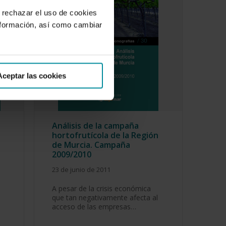
 rechazar el uso de cookies
nformación, así como cambiar
Aceptar las cookies
Análisis de la campaña
hortofrutícola de la Región
de Murcia. Campaña
2009/2010
23 de junio de 2011
A pesar de la crisis económica
que tan negativamente afecta al
acceso de las empresas…