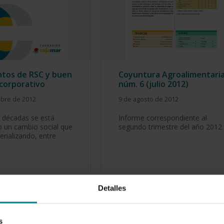
tos de RSC y buen
Coyuntura Agroalimentari
corporativo
núm. 6 (julio 2012)
mbre de 2012
9 de agosto de 2012
 décadas se está
Informe correspondiente al
 un cambio social que
segundo trimestre del año 2012
erializando, entre
Detalles
s