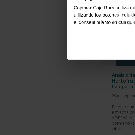
Cajamar Caja Rural utiliza c
utilizando los botones inclu
el consentimiento en cualqu
Análsis d
Hortofrut
Campaña 
29 de septi
En el docu
estrecha co
ADESVA, se 
pormenoriz
cifras…