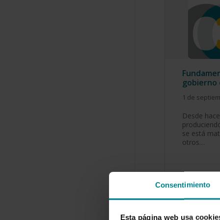
Fundamen
gobierno 
1 de septie
Desde hace
produciendo
se está mat
otros…
Consentimiento
Esta página web usa cookie