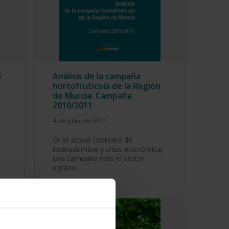
a
Análisis de la campaña
hortofrutícola de la Región
de Murcia. Campaña
2010/2011
4 de julio de 2012
En el actual contexto de
incertidumbre y crisis económica,
una campaña más el sector
agrario…