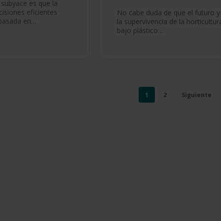
 subyace es que la
isiones eficientes
No cabe duda de que el futuro y
 basada en…
la supervivencia de la horticultur
bajo plástico…
1
2
Siguiente