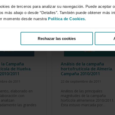
ookies de terceros para analizar su navegación. Puede aceptar o
idos más abajo o desde “Detalles”. También puede obtener más i
ier momento desde nuestra
Política de Cookies
.
Rechazar las cookies
e la Campaña
Análsis de la campaña
ícola de Huelva.
hortofrutícola de Almería.
2010/2011
Campaña 2010/2011
embre de 2011
22 de septiembre de 2011
mento, elaborado en
Análisis de las principales
laboración con
magnitudes de la campaña
analizan
hortícola almeriense 2010/2011.
adamente las grandes
Ésta estuvo marcada por…