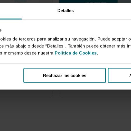
Detalles
s
norama varietal
Efectos de los acuerdos
ookies de terceros para analizar su navegación. Puede aceptar o
comerciales agrícolas entr
idos más abajo o desde “Detalles”. También puede obtener más i
Marruecos y la UE sobre la
ier momento desde nuestra
Política de Cookies
.
de 2017
población marroquí
 son el principal cultivo
17 de septiembre de 2011
vel mundial con más de
es…
Rechazar las cookies
En el ámbito de las políticas de
desarrollo económico y social, l
lucha contra la…