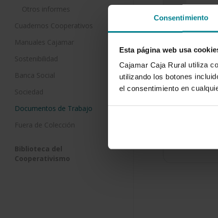
Otros informes
Consentimiento
Cuadernos Cooperativos
Manuales Cajamar
Esta página web usa cookie
Sostenibilidad
Nuevo pa
Cajamar Caja Rural utiliza c
citrícola
Banca Social
utilizando los botones inclu
el consentimiento en cualqu
22 de mayo 
Sociedad
Los cítricos
Documentos de Trabajo
frutal a ni
Fuera de Colección
137 millon
Biblioteca del
Cooperativismo