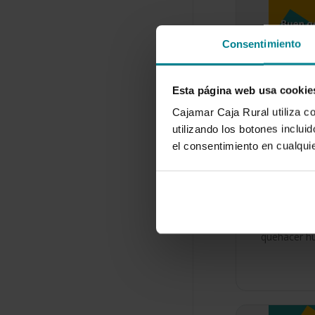
Consentimiento
Esta página web usa cookie
Cajamar Caja Rural utiliza c
utilizando los botones inclu
el consentimiento en cualqu
Buen gobi
empresas
16 de junio 
La ética ha
presente en
quehacer hu