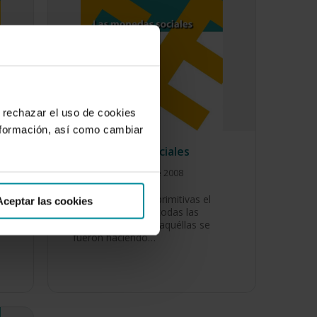
 rechazar el uso de cookies
nformación, así como cambiar
Las monedas sociales
16 de septiembre de 2008
r,
En las economías primitivas el
Aceptar las cookies
trueque satisfacía todas las
necesidades, pero aquéllas se
fueron haciendo…