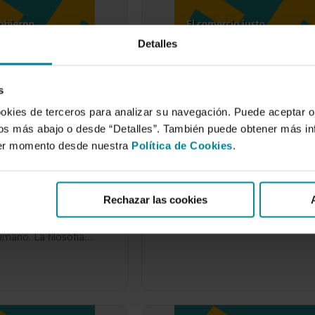
Detalles
s
ookies de terceros para analizar su navegación. Puede aceptar o
idos más abajo o desde “Detalles”. También puede obtener más i
ier momento desde nuestra
Política de Cookies
.
erno de las
El comercio justo
16 de febrero de 2009
de 2009
La ortodoxia económica, es deci
Rechazar las cookies
la teoría neoclásica, no ha
 estado siempre
tomado nunca en serio la…
 todos los ámbitos del
mano. La filosofía…