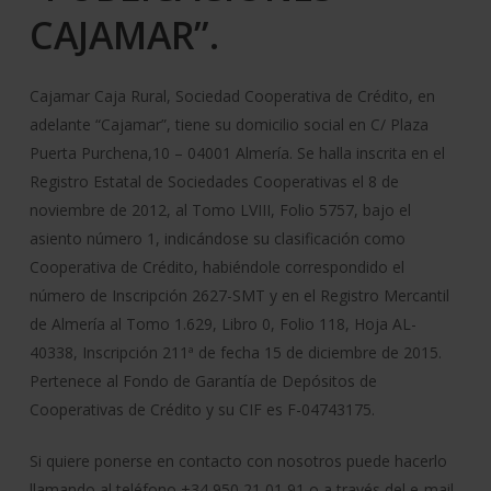
CAJAMAR”.
Cajamar Caja Rural, Sociedad Cooperativa de Crédito, en
adelante “Cajamar”, tiene su domicilio social en C/ Plaza
Puerta Purchena,10 – 04001 Almería. Se halla inscrita en el
Registro Estatal de Sociedades Cooperativas el 8 de
noviembre de 2012, al Tomo LVIII, Folio 5757, bajo el
asiento número 1, indicándose su clasificación como
Cooperativa de Crédito, habiéndole correspondido el
número de Inscripción 2627-SMT y en el Registro Mercantil
de Almería al Tomo 1.629, Libro 0, Folio 118, Hoja AL-
40338, Inscripción 211ª de fecha 15 de diciembre de 2015.
Pertenece al Fondo de Garantía de Depósitos de
Cooperativas de Crédito y su CIF es F-04743175.
Si quiere ponerse en contacto con nosotros puede hacerlo
llamando al teléfono +34 950 21 01 91 o a través del e-mail