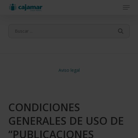
Menu
Skip
to
main
content
Aviso legal
CONDICIONES
GENERALES DE USO DE
“PUBLICACIONES