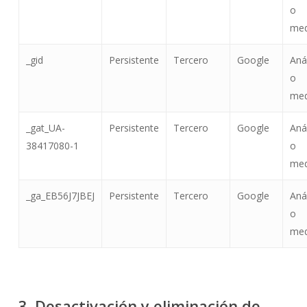
o
med
_gid
Persistente
Tercero
Google
Anál
o
med
_gat_UA-
Persistente
Tercero
Google
Anál
38417080-1
o
med
_ga_EB56J7JBEJ
Persistente
Tercero
Google
Anál
o
med
3. Desactivación y eliminación de