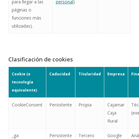
para llegar a las
personal
)
páginas o
funciones más
utilizadas).
Clasificación de cookies
Cookie (o
Caducidad
Titularidad
Empresa
Fin
tecnología
equivalente)
CookieConsent
Persistente
Propia
Cajamar
Téc
Caja
(ex
Rural
_ga
Persistente
Tercero
Google
Anál