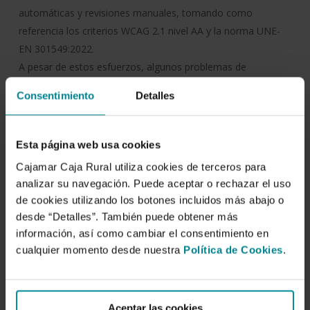
automáticas y revisiones manuales, tomando como
referencia los criterios WCAG 2.1 nivel AA y la norma UNE-
EN 301549:2022.
A pesar de estos esfuerzos, algunos problemas de
accesibilidad pueden persistir, como se detalla en el
Consentimiento
Detalles
siguiente apartado.
Contenido no accesible
Esta página web usa cookies
Incumplimiento de la normativa de accesibilidad:
Cajamar Caja Rural utiliza cookies de terceros para
– 9.1.1.1 Contenido no textual – Algunas imágenes pueden
analizar su navegación. Puede aceptar o rechazar el uso
de cookies utilizando los botones incluidos más abajo o
no disponer de texto alternativo adecuado, dificultando su
desde “Detalles”. También puede obtener más
comprensión mediante lectores de pantalla.
información, así como cambiar el consentimiento en
– 9.1.3.1 Información y relaciones – Puede haber
cualquier momento desde nuestra
Política de Cookies
.
encabezados mal implementados o estructurados de forma
incorrecta, afectando la comprensión del contenido.
– 9.1.4.1 Uso del color – Puede haber elementos donde su
configuración de color no permita transmitir toda la
Aceptar las cookies