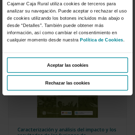
Tendencias y claves del éxito
Cajamar Caja Rural utiliza cookies de terceros para
17 de diciembre de 2015
analizar su navegación. Puede aceptar o rechazar el uso
de cookies utilizando los botones incluidos más abajo o
desde “Detalles”. También puede obtener más
información, así como cambiar el consentimiento en
cualquier momento desde nuestra
Política de Cookies
.
Aceptar las cookies
Rechazar las cookies
Caracterización y análisis del impacto y los