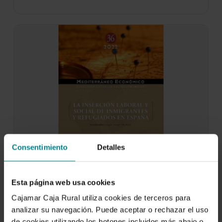
Consentimiento
Detalles
La inserción laboral y social de inmigrantes
Esta página web usa cookies
y refugiados en España
Cajamar Caja Rural utiliza cookies de terceros para
14 de diciembre de 2022
analizar su navegación. Puede aceptar o rechazar el uso
En las últimas décadas, la sostenida incorporación
de cookies utilizando los botones incluidos más abajo o