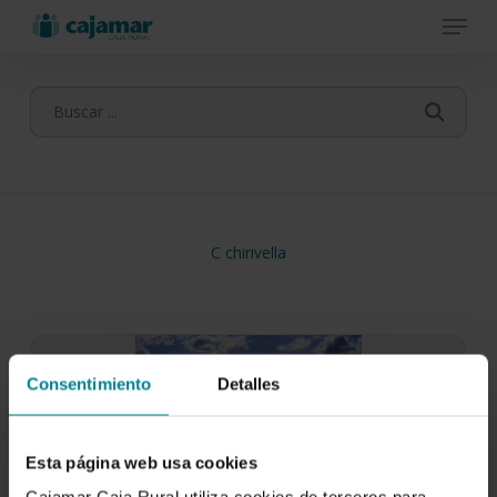
Menu
Skip
to
main
content
C chirivella
Consentimiento
Detalles
Esta página web usa cookies