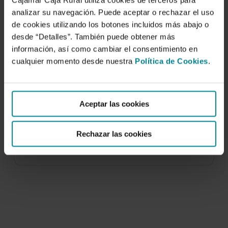
Cajamar Caja Rural utiliza cookies de terceros para
analizar su navegación. Puede aceptar o rechazar el uso
de cookies utilizando los botones incluidos más abajo o
desde “Detalles”. También puede obtener más
información, así como cambiar el consentimiento en
cualquier momento desde nuestra
Política de Cookies
.
Manejo del agua y la vegetación en el
viñedo mediterráneo
Aceptar las cookies
13 de julio de 2017
El sector vitivinícola se enfrenta a nuevos
Rechazar las cookies
desafíos, en cierto modo consecuencia de los
efectos…