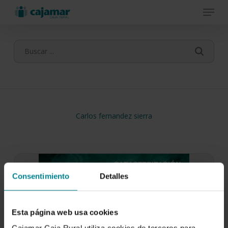
Menu
Skip
to
main
content
Carlos fernandez sierra
Consentimiento
Detalles
Esta página web usa cookies