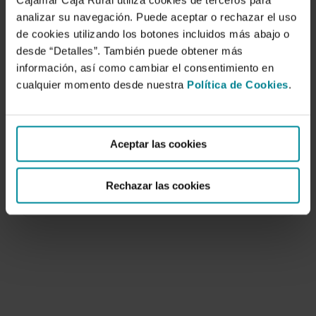
Cajamar Caja Rural utiliza cookies de terceros para
analizar su navegación. Puede aceptar o rechazar el uso
de cookies utilizando los botones incluidos más abajo o
desde “Detalles”. También puede obtener más
información, así como cambiar el consentimiento en
cualquier momento desde nuestra
Política de Cookies
.
Uptake concentrations of a tomato crop
in diferent salinity conditions.
Aceptar las cookies
19 de noviembre de 2004
In the near future, it is likely that closed soil-less
Rechazar las cookies
growing systems will be increasingly…