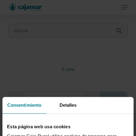
Menu
Skip
to
main
content
E casa
Consentimiento
Detalles
Esta página web usa cookies