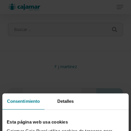
Menu
Skip
to
main
content
F j martinez
Consentimiento
Detalles
Esta página web usa cookies