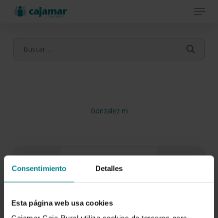
Menu
Skip
to
main
content
Gonzalez m
Consentimiento
Detalles
Esta página web usa cookies