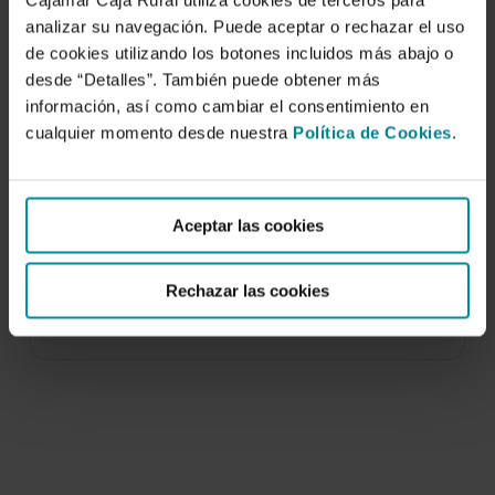
Cajamar Caja Rural utiliza cookies de terceros para
analizar su navegación. Puede aceptar o rechazar el uso
de cookies utilizando los botones incluidos más abajo o
desde “Detalles”. También puede obtener más
información, así como cambiar el consentimiento en
cualquier momento desde nuestra
Política de Cookies
.
Cherimoya (Annona cherimola Mill.)
dichogamy system.
Aceptar las cookies
1 de agosto de 2008
Annona cherimola (Mill.) represents an extreme
Rechazar las cookies
case of dependence on a pollination vector, a
beetle…