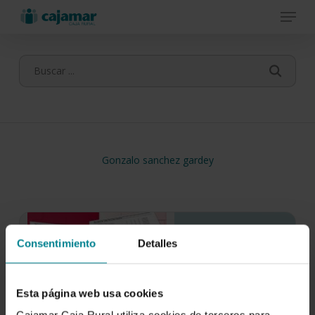
Menu
Skip
to
main
content
Gonzalo sanchez gardey
Consentimiento
Detalles
Esta página web usa cookies