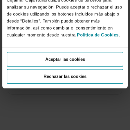
Cajamar Caja Rural utiliza cookies de terceros para
analizar su navegación. Puede aceptar o rechazar el uso
de cookies utilizando los botones incluidos más abajo o
desde “Detalles”. También puede obtener más
información, así como cambiar el consentimiento en
cualquier momento desde nuestra
Política de Cookies
.
Diversidad y desarrollo local: sistema de
indicadores
Aceptar las cookies
5 de octubre de 2006
El informe “Diversidad y Desarrollo Local.
Rechazar las cookies
Sistema de Indicadores” es una herramienta que
permitirá valorar…