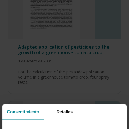
Adapted application of pesticides to the
growth of a greenhouse tomato crop.
1 de enero de 2004
For the calculation of the pesticide-application
volume in a greenhouse tomato crop, four spray
tests…
Consentimiento
Detalles