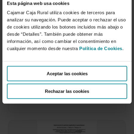
Esta página web usa cookies
Cajamar Caja Rural utiliza cookies de terceros para
analizar su navegación. Puede aceptar o rechazar el uso
de cookies utilizando los botones incluidos más abajo o
desde “Detalles”. También puede obtener más
información, así como cambiar el consentimiento en
cualquier momento desde nuestra
Política de Cookies
.
Mejora en la aplicación de fitosanitarios
en cultivos de invernadero.
Aceptar las cookies
27 de septiembre de 2003
Se ha ensayado una barra de tratamiento vertical
Rechazar las cookies
como alternativa a las pistolas pulverizadores
utilizadas…