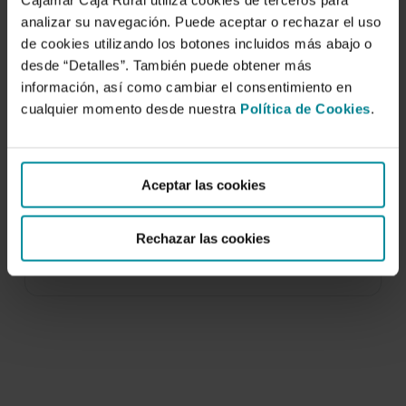
Cajamar Caja Rural utiliza cookies de terceros para
analizar su navegación. Puede aceptar o rechazar el uso
de cookies utilizando los botones incluidos más abajo o
desde “Detalles”. También puede obtener más
información, así como cambiar el consentimiento en
cualquier momento desde nuestra
Política de Cookies
.
Funcionamiento y caracterización de una
desaladora solar pasiva con cubierta de
plástico.
Aceptar las cookies
8 de mayo de 2003
Rechazar las cookies
Se presenta el análisis de un sistema de
desalación solar pasiva ensayado en la Estación…