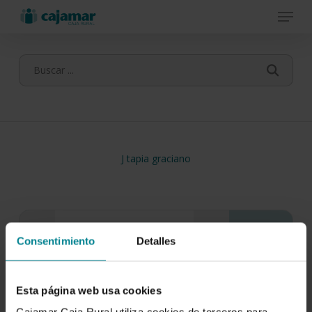
Menu
Skip
to
main
content
J tapia graciano
Consentimiento
Detalles
Esta página web usa cookies