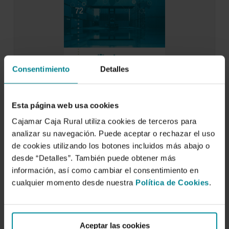
Consentimiento
Detalles
Análisis de las exportaciones
agroalimentarias. Año 2021
Esta página web usa cookies
9 de mayo de 2022
Cajamar Caja Rural utiliza cookies de terceros para
El análisis de las exportaciones agroalimentarias
analizar su navegación. Puede aceptar o rechazar el uso
para 2021 muestran una vez más un sólido
crecimiento…
de cookies utilizando los botones incluidos más abajo o
desde “Detalles”. También puede obtener más
información, así como cambiar el consentimiento en
cualquier momento desde nuestra
Política de Cookies
.
Aceptar las cookies