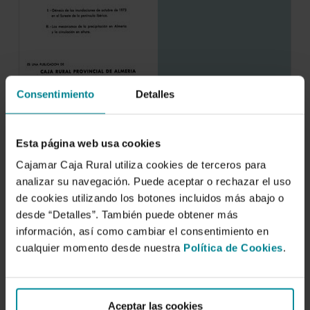
Consentimiento
Detalles
Los mecanismos de la precipitación en
Almería y la circulación en altura
Esta página web usa cookies
4 de mayo de 1976
Cajamar Caja Rural utiliza cookies de terceros para
Por su situación geográfica, Almería y su bahía
analizar su navegación. Puede aceptar o rechazar el uso
son, no cabe duda, una de las…
de cookies utilizando los botones incluidos más abajo o
desde “Detalles”. También puede obtener más
información, así como cambiar el consentimiento en
cualquier momento desde nuestra
Política de Cookies
.
Aceptar las cookies