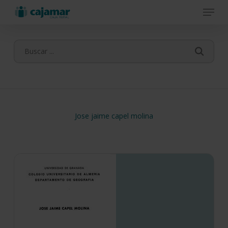
Menu
Skip
to
main
content
Jose jaime capel molina