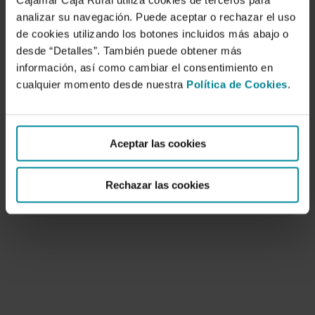
Cajamar Caja Rural utiliza cookies de terceros para
analizar su navegación. Puede aceptar o rechazar el uso
de cookies utilizando los botones incluidos más abajo o
desde “Detalles”. También puede obtener más
información, así como cambiar el consentimiento en
cualquier momento desde nuestra
Política de Cookies
.
Almería hecha a mano. Una historia
ecológica
Aceptar las cookies
3 de junio de 2007
Este libro nos descubre la cultura, la historia y la
Rechazar las cookies
geografía almeriense. Sus autores son…