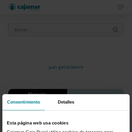
Menu
Skip
to
main
content
Juan garcia latorre
Consentimiento
Detalles
Esta página web usa cookies