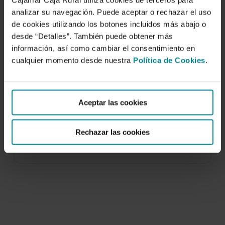
Cajamar Caja Rural utiliza cookies de terceros para
analizar su navegación. Puede aceptar o rechazar el uso
de cookies utilizando los botones incluidos más abajo o
desde “Detalles”. También puede obtener más
información, así como cambiar el consentimiento en
cualquier momento desde nuestra
Política de Cookies
.
Mejora en la aplicación de fitosanitarios
en cultivos de invernadero.
Aceptar las cookies
27 de septiembre de 2003
Se ha ensayado una barra de tratamiento vertical
Rechazar las cookies
como alternativa a las pistolas pulverizadores
utilizadas…