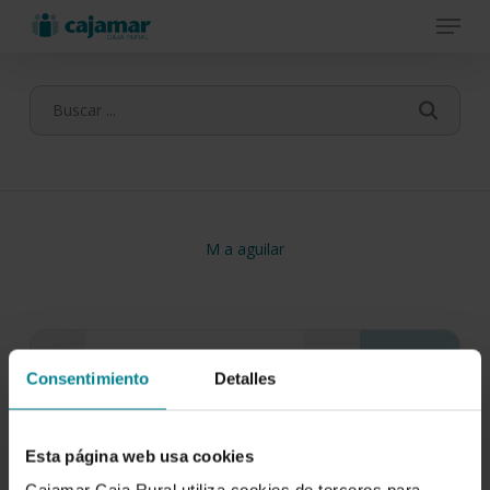
Menu
Skip
to
main
content
M a aguilar
Consentimiento
Detalles
Esta página web usa cookies