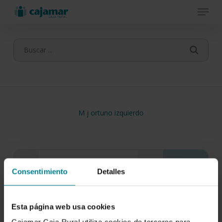
Menu
Skip
to
main
content
M j ortuno izquierdo
Consentimiento
Detalles
Esta página web usa cookies