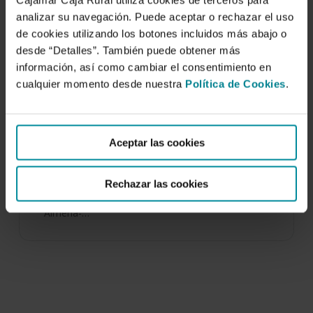
Cajamar Caja Rural utiliza cookies de terceros para
analizar su navegación. Puede aceptar o rechazar el uso
de cookies utilizando los botones incluidos más abajo o
desde “Detalles”. También puede obtener más
información, así como cambiar el consentimiento en
cualquier momento desde nuestra
Política de Cookies
.
Evaluación de la polinización en
invernadero bajo plástico convencional y
antiplaga.
Aceptar las cookies
3 de junio de 2002
Rechazar las cookies
Este trabajo es fruto de la colaboración entre la
Asociación de Productores Hortofrutícolas de
Almería-…