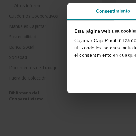
Otros informes
Consentimiento
Cross-Pol
Cuadernos Cooperativos
of loquat 
Manuales Cajamar
20 de enero
Esta página web usa cookie
Sostenibilidad
Cajamar Caja Rural utiliza c
To explore 
Banca Social
response in
utilizando los botones inclu
carried out 
el consentimiento en cualqu
Sociedad
on 23 years
Documentos de Trabajo
Fuera de Colección
Biblioteca del
Cooperativismo