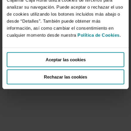
Cajamar Caja Rural utiliza cookies de terceros para
analizar su navegación. Puede aceptar o rechazar el uso
de cookies utilizando los botones incluidos más abajo o
desde “Detalles”. También puede obtener más
información, así como cambiar el consentimiento en
cualquier momento desde nuestra
Política de Cookies
.
Comparación entre polinización con
abejorro (Bombus terrestris) y
bioestimulantes en calabacín en …
Aceptar las cookies
3 de enero de 2005
Rechazar las cookies
En la actualidad el cultivo del calabacín, con 4.090
ha, ocupa el quinto lugar en…