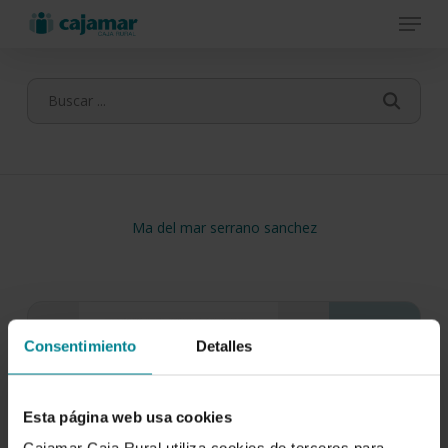
Menu
Skip
to
main
content
Ma del mar serrano sanchez
Consentimiento
Detalles
Esta página web usa cookies