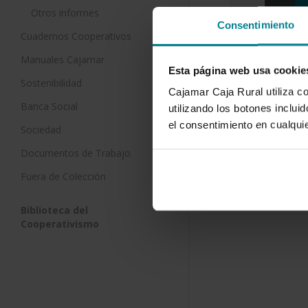
Otros informes
Consentimiento
El sector 
Cuadernos Cooperativos
incertidu
Manuales Cajamar
27 de septi
Esta página web usa cookie
Sostenibilidad
Cajamar Caja Rural utiliza c
En el tránsi
Banca Social
al liderazgo
utilizando los botones inclu
recogido l
el consentimiento en cualqu
Sociedad
Documentos de Trabajo
Fuera de Colección
Biblioteca del
Cooperativismo