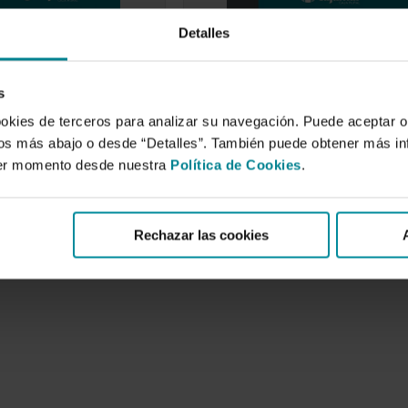
Detalles
porcino. De la
El sector lácteo español en
mbre al liderazgo
la encrucijada
embre de 2018
18 de octubre de 2016
s
ookies de terceros para analizar su navegación. Puede aceptar o
to "de la incertidumbre
El sector lácteo representa una
", esta obra ha
parte muy importante de la
idos más abajo o desde “Detalles”. También puede obtener más i
os grandes avances…
agroalimentación española.
ier momento desde nuestra
Política de Cookies
.
Significa, en promedio,…
Rechazar las cookies