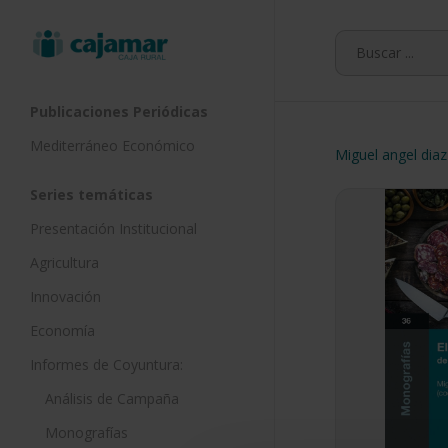
Skip
to
main
content
Publicaciones Periódicas
Mediterráneo Económico
Miguel angel dia
Series temáticas
Presentación Institucional
Agricultura
Innovación
Economía
Informes de Coyuntura:
Análisis de Campaña
Monografías