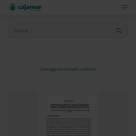
Menu
Skip
to
main
content
Santiago bonachela castano