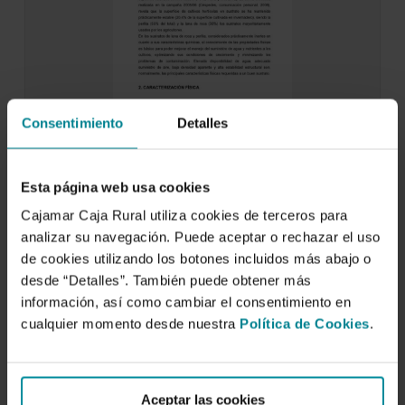
Consentimiento
Detalles
Sustratos inertes. Caracterización física.
Oxigenación de los sustratos
Esta página web usa cookies
1 de enero de 2008
Cajamar Caja Rural utiliza cookies de terceros para
Los sustratos están siendo usados de forma
analizar su navegación. Puede aceptar o rechazar el uso
creciente como medio de cultivo en los
sistemas…
de cookies utilizando los botones incluidos más abajo o
desde “Detalles”. También puede obtener más
información, así como cambiar el consentimiento en
cualquier momento desde nuestra
Política de Cookies
.
Aceptar las cookies