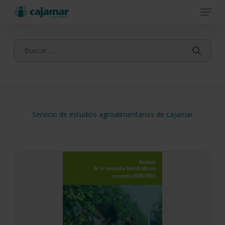
Menu
Skip
to
main
content
Servicio de estudios agroalimentarios de cajamar