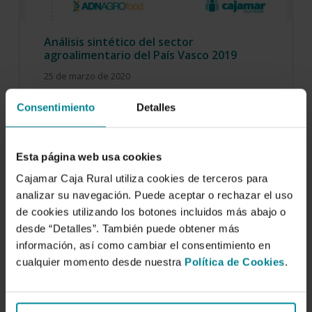
Análisis sintético del sector
agroalimentario del País Vasco 2019
25 de marzo de 2020
El País Vasco es un territorio densamente
Consentimiento
Detalles
poblado, donde la superficie rural representa el
62…
Esta página web usa cookies
Cajamar Caja Rural utiliza cookies de terceros para
analizar su navegación. Puede aceptar o rechazar el uso
de cookies utilizando los botones incluidos más abajo o
desde “Detalles”. También puede obtener más
información, así como cambiar el consentimiento en
cualquier momento desde nuestra
Política de Cookies
.