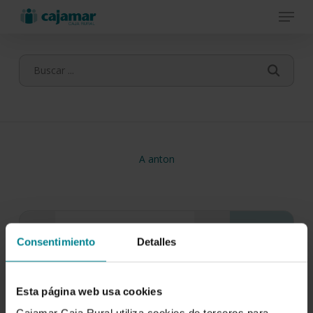
Menu
Skip
to
main
content
A anton
Consentimiento
Detalles
Esta página web usa cookies