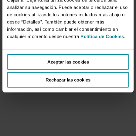
Cajamar Caja Rural utiliza cookies de terceros para
analizar su navegación. Puede aceptar o rechazar el uso
de cookies utilizando los botones incluidos más abajo o
desde “Detalles”. También puede obtener más
información, así como cambiar el consentimiento en
cualquier momento desde nuestra
Política de Cookies
.
Effect of vent types and insect screens
on ventilation of
Aceptar las cookies
5 de marzo de 2002
A study was carried out at the Experimental
Rechazar las cookies
Station Las Palmerillas of Cajamar with the…