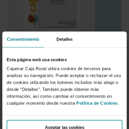
Consentimiento
Detalles
Efecto de la frecuencia de riego sobre el
crecimiento y productividad de un
cultivo de pepino bajo invernadero
Esta página web usa cookies
8 de mayo de 2003
Cajamar Caja Rural utiliza cookies de terceros para
analizar su navegación. Puede aceptar o rechazar el uso
En los últimos años se ha tendido a aumentar la
frecuencia de riego en los…
de cookies utilizando los botones incluidos más abajo o
desde “Detalles”. También puede obtener más
información, así como cambiar el consentimiento en
cualquier momento desde nuestra
Política de Cookies
.
Aceptar las cookies