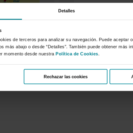
Detalles
Almería. Dos siglos
Evaluación de dos sistemas
 e historia de la
de sombreo de invernader
 Ohanes
(Malla movil y Blanqueo
s
tradicional) con cultivo de
 de 2006
ookies de terceros para analizar su navegación. Puede aceptar o
24 de septiembre de 2003
tratado sobre
idos más abajo o desde “Detalles”. También puede obtener más i
 leyendo este libro se
El blanqueo de la cubierta de los
ier momento desde nuestra
Política de Cookies
.
 forma en que,…
invernaderos es la técnica más
usada por los…
Rechazar las cookies