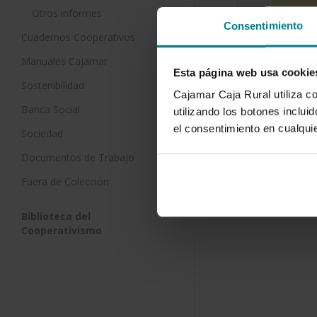
Otros informes
Consentimiento
La uva de 
Cuadernos Cooperativos
de cultivo
Manuales Cajamar
variedad
Esta página web usa cookie
6 de febrero
Sostenibilidad
Cajamar Caja Rural utiliza c
Banca Social
Sin ser un 
utilizando los botones inclu
agricultura,
el consentimiento en cualqu
Sociedad
entiende la
Documentos de Trabajo
Fuera de Colección
Biblioteca del
Cooperativismo