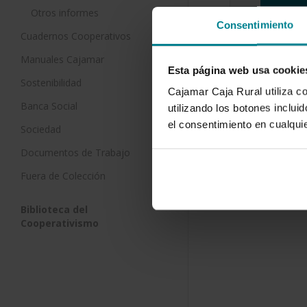
Otros informes
Consentimiento
Manejo de
Cuadernos Cooperativos
vegetació
Manuales Cajamar
mediterr
Esta página web usa cookie
13 de julio d
Sostenibilidad
Cajamar Caja Rural utiliza c
Banca Social
El sector vi
utilizando los botones inclu
nuevos desa
el consentimiento en cualqu
Sociedad
consecuenci
Documentos de Trabajo
Fuera de Colección
Biblioteca del
Cooperativismo