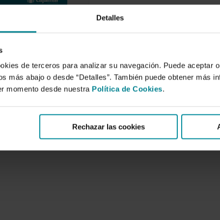
Detalles
l agua y la
n en el viñedo
áneo
s
e 2017
ookies de terceros para analizar su navegación. Puede aceptar o
tivinícola se enfrenta a
idos más abajo o desde “Detalles”. También puede obtener más i
fíos, en cierto modo
ier momento desde nuestra
Política de Cookies
.
a de los efectos…
Rechazar las cookies