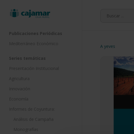
Skip
to
main
content
Publicaciones Periódicas
Mediterráneo Económico
A yeves
Series temáticas
Presentación Institucional
Agricultura
Innovación
Economía
Informes de Coyuntura:
Análisis de Campaña
Monografías