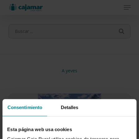
Menu
Skip
to
main
content
A yeves
Consentimiento
Detalles
Esta página web usa cookies