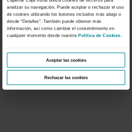
Cajamar Caja Rural utiliza cookies de terceros para
analizar su navegación. Puede aceptar o rechazar el uso
de cookies utilizando los botones incluidos más abajo o
desde “Detalles”. También puede obtener más
información, así como cambiar el consentimiento en
cualquier momento desde nuestra
Política de Cookies
.
Manejo del agua y la vegetación en el
viñedo mediterráneo
Aceptar las cookies
13 de julio de 2017
El sector vitivinícola se enfrenta a nuevos
Rechazar las cookies
desafíos, en cierto modo consecuencia de los
efectos…