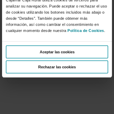
Cajamar Caja Rural utiliza cookies de terceros para
analizar su navegación. Puede aceptar o rechazar el uso
de cookies utilizando los botones incluidos más abajo o
desde “Detalles”. También puede obtener más
información, así como cambiar el consentimiento en
cualquier momento desde nuestra
Política de Cookies
.
Greenhouse agriculture in Almería. A
comprehensive techno-economic
analysis
Aceptar las cookies
10 de marzo de 2016
Rechazar las cookies
One of the key objectives laid out by the Cajamar
Chair of Economics and Agri-food…