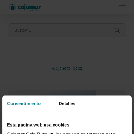
Menu
Skip
to
main
content
Alejandro lopez
Consentimiento
Detalles
Esta página web usa cookies