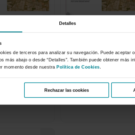
Detalles
s
ndencias en las
Nuevas tendencias en las
ookies de terceros para analizar su navegación. Puede aceptar o
ulturales y
técnicas culturales y
idos más abajo o desde “Detalles”. También puede obtener más i
 de la horticultura
varietales de la horticultur
ier momento desde nuestra
Política de Cookies
.
 Almeriense.
intensiva Almeriense.
de 2007
1 de enero de 2007
Rechazar las cookies