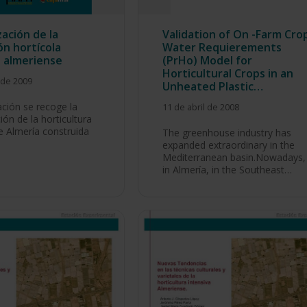
zación de la
Validation of On -Farm Cro
ón hortícola
Water Requierements
 almeriense
(PrHo) Model for
Horticultural Crops in an
 de 2009
Unheated Plastic…
ación se recoge la
11 de abril de 2008
ión de la horticultura
e Almería construida
The greenhouse industry has
expanded extraordinary in the
Mediterranean basin.Nowadays,
in Almería, in the Southeast…