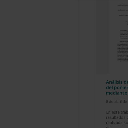
Análisis d
del ponie
mediante 
8 de abril de
En este tra
resultados 
realizada so
del…