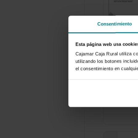
Consentimiento
Esta página web usa cookie
Nuevas te
Cajamar Caja Rural utiliza c
técnicas c
utilizando los botones inclu
varietales
el consentimiento en cualqu
intensiva
1 de enero 