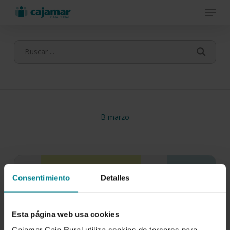
Menu
Skip
to
main
content
B marzo
Consentimiento
Detalles
Esta página web usa cookies