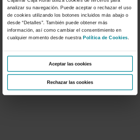
Cajamar Caja Rural utiliza cookies de terceros para
analizar su navegación. Puede aceptar o rechazar el uso
de cookies utilizando los botones incluidos más abajo o
desde “Detalles”. También puede obtener más
información, así como cambiar el consentimiento en
cualquier momento desde nuestra
Política de Cookies
.
La uva de Almería. Dos siglos de cultivo e
historia de la variedad Ohanes
Aceptar las cookies
6 de febrero de 2006
Sin ser un tratado sobre agricultura, leyendo este
Rechazar las cookies
libro se entiende la forma en que,…