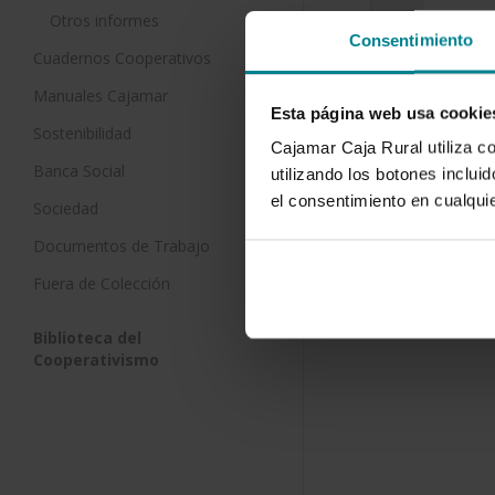
Otros informes
Consentimiento
Manageme
Cuadernos Cooperativos
Contribut
Manuales Cajamar
Leaching 
Esta página web usa cookie
Greenhou
Sostenibilidad
Intensive
Cajamar Caja Rural utiliza c
Banca Social
10 de junio 
utilizando los botones inclu
el consentimiento en cualqu
Sociedad
Approx. 30,
plastic gre
Documentos de Trabajo
along the S
Mediterran
Fuera de Colección
Biblioteca del
Cooperativismo