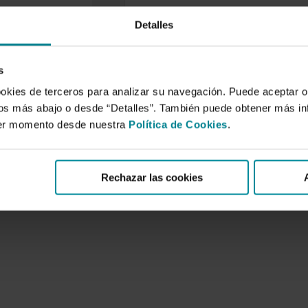
Detalles
nt Factors
ing to Nitrate
Loss from
s
se-Based
 Vegetable
ookies de terceros para analizar su navegación. Puede aceptar o
de 2004
idos más abajo o desde “Detalles”. También puede obtener más i
ier momento desde nuestra
Política de Cookies
.
000 ha of simple
enhouses is located
E Spanish
ean coast.…
Rechazar las cookies