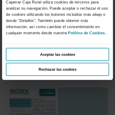
Cajamar Caja Rural utiliza cookies de terceros para
analizar su navegación. Puede aceptar o rechazar el uso
de cookies utilizando los botones incluidos más abajo o
desde “Detalles”. También puede obtener más
información, así como cambiar el consentimiento en
cualquier momento desde nuestra
Política de Cookies
.
Incoex agosto 2012
Aceptar las cookies
4 de septiembre de 2012
La confianza mejora a nivel nacional en agosto,
Rechazar las cookies
aunque no lo suficiente como para recuperar…