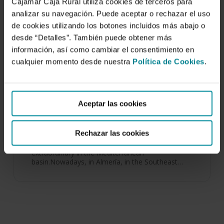
Cajamar Caja Rural utiliza cookies de terceros para
analizar su navegación. Puede aceptar o rechazar el uso
de cookies utilizando los botones incluidos más abajo o
desde “Detalles”. También puede obtener más
información, así como cambiar el consentimiento en
cualquier momento desde nuestra
Política de Cookies
.
Validation of On -Farm Crop Water
Requierements (PrHo) Model for
Horticultural Crops in an Unheated
Aceptar las cookies
Plastic…
11 de abril de 2008
Rechazar las cookies
The greenhouse industry has expanded
extraordinary in the Mediterranean
basin.Nowadays, in Almería, in the Southeast…