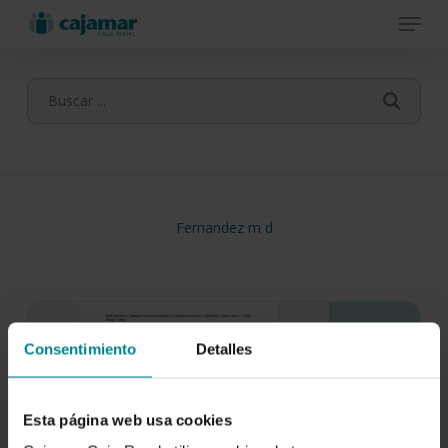
Menu
Skip
to
main
content
Fernandez m d
Consentimiento
Detalles
Esta página web usa cookies