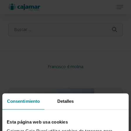
Menu
Skip
to
main
content
Francisco d molina
Consentimiento
Detalles
Esta página web usa cookies