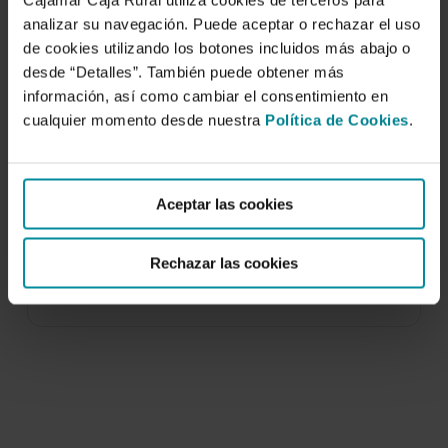
Cajamar Caja Rural utiliza cookies de terceros para
analizar su navegación. Puede aceptar o rechazar el uso
de cookies utilizando los botones incluidos más abajo o
desde “Detalles”. También puede obtener más
información, así como cambiar el consentimiento en
cualquier momento desde nuestra
Política de Cookies
.
Greenhouse agriculture in Almería. A
comprehensive techno-economic
analysis
Aceptar las cookies
10 de marzo de 2016
Rechazar las cookies
One of the key objectives laid out by the Cajamar
Chair of Economics and Agri-food…