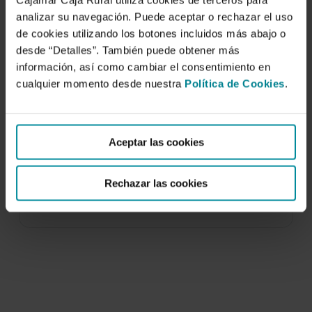
Cajamar Caja Rural utiliza cookies de terceros para
analizar su navegación. Puede aceptar o rechazar el uso
de cookies utilizando los botones incluidos más abajo o
desde “Detalles”. También puede obtener más
información, así como cambiar el consentimiento en
cualquier momento desde nuestra
Política de Cookies
.
El sector de la construcción en España en
las provincias de Cádiz, Málaga, Almería,
Murcia y Alicante
Aceptar las cookies
1 de enero de 2005
Rechazar las cookies
En este libro se cuantifica la evolución del sector
a lo largo del período 1995-2002…