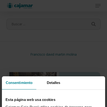
Menu
Skip
to
main
content
Francisco david martin molina
Consentimiento
Detalles
Esta página web usa cookies