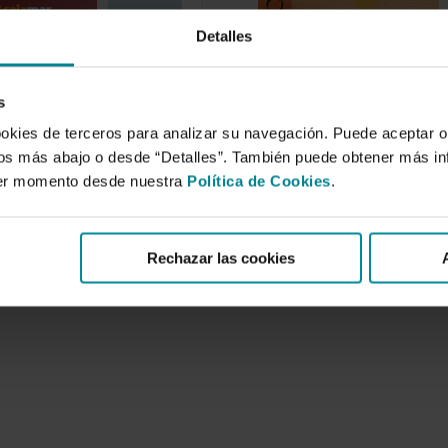
Detalles
la industria
Titulización de activos.
 Una aproximación
Oportunidades de la
I
titulización ante la nueva
s
economía
 de 2002
ookies de terceros para analizar su navegación. Puede aceptar o
24 de enero de 2000
rco internacional,
idos más abajo o desde “Detalles”. También puede obtener más i
ado por el marchamo
La titulización de activos
ier momento desde nuestra
Política de Cookies
.
ización, la ampliación y
representa un paso lógico en la
ón…
dinámica moderna de los
mercados…
Rechazar las cookies