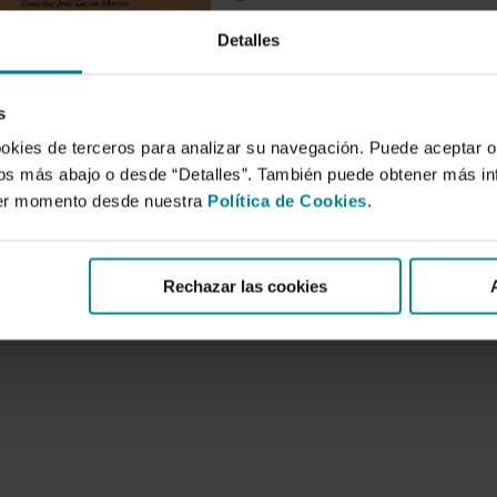
La titulización de activos represen
Detalles
capitales, facilitando a las empresas
financieros. Más concretamente, perm
de los balances, como apuntan los au
s
definitiva, de una aportación de la in
ookies de terceros para analizar su navegación. Puede aceptar o
economía real.
idos más abajo o desde “Detalles”. También puede obtener más i
ier momento desde nuestra
Política de Cookies
.
Rechazar las cookies