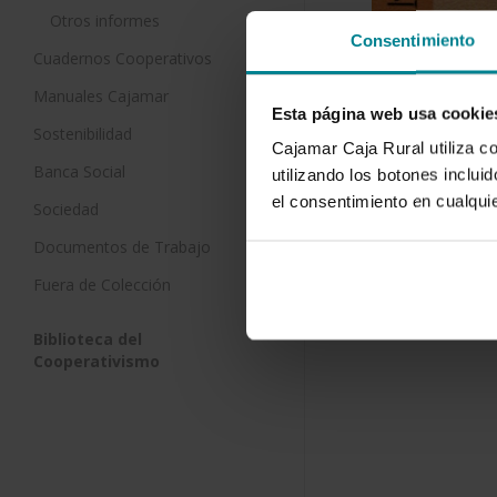
Otros informes
Consentimiento
Cuadernos Cooperativos
Manuales Cajamar
Esta página web usa cookie
Sostenibilidad
Cajamar Caja Rural utiliza c
Banca Social
utilizando los botones inclu
el consentimiento en cualqu
Sociedad
Documentos de Trabajo
Fuera de Colección
Descargar
Biblioteca del
Cooperativismo