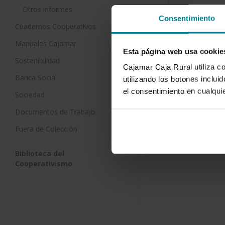
Otros informes
Consentimiento
Modificac
Cuadernos Cooperativos
floración
Manuales Cajamar
mediante 
Esta página web usa cookie
riego defi
Sostenibilidad
Cajamar Caja Rural utiliza c
3 de enero 
Banca Social
utilizando los botones inclu
El níspero 
el consentimiento en cualqu
Sociedad
japonica Li
buena respu
Documentos de Trabajo
de…
Fuera de Colección
Biblioteca del
Cooperativismo