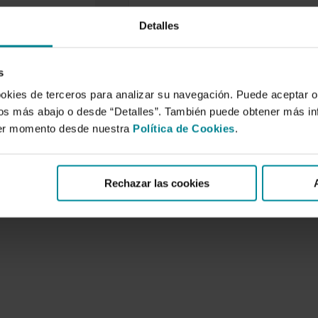
Detalles
ión de la fecha de
 en níspero
la aplicación de
s
citario controlado.
ookies de terceros para analizar su navegación. Puede aceptar o
de 2005
idos más abajo o desde “Detalles”. También puede obtener más i
japonés (Eriobotrya
ier momento desde nuestra
Política de Cookies
.
ndl.) ha mostrado una
esta a la aplicación
Rechazar las cookies