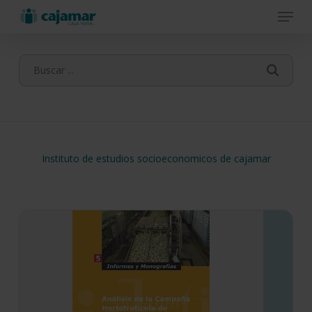
Menu
Skip
to
main
content
Instituto de estudios socioeconomicos de cajamar