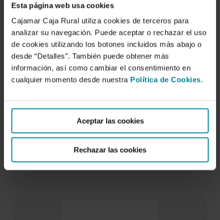
Esta página web usa cookies
Cajamar Caja Rural utiliza cookies de terceros para
analizar su navegación. Puede aceptar o rechazar el uso
de cookies utilizando los botones incluidos más abajo o
desde “Detalles”. También puede obtener más
información, así como cambiar el consentimiento en
cualquier momento desde nuestra
Política de Cookies
.
Análisis de la campaña hortícola de
Almería 2001/2002
Aceptar las cookies
22 de noviembre de 2002
La campaña hortofrutícola 2001/2002 confirma
Rechazar las cookies
el proceso de maduración de la agricultura
almeriense, tanto por…