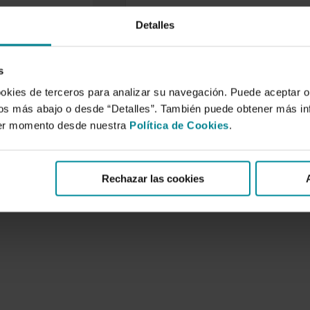
Detalles
iones sobre un
e tomate ecológico
adero.
s
de 2004
ookies de terceros para analizar su navegación. Puede aceptar o
la Agricultura
idos más abajo o desde “Detalles”. También puede obtener más i
AE) está más
ier momento desde nuestra
Política de Cookies
.
a en las zonas del
Rechazar las cookies