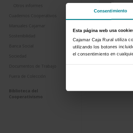
Otros informes
Consentimiento
Observac
Cuadernos Cooperativos
cultivo d
Manuales Cajamar
en invern
Esta página web usa cookie
1 de enero 
Sostenibilidad
Cajamar Caja Rural utiliza c
Banca Social
En Almería, 
utilizando los botones inclu
Ecológica (
el consentimiento en cualqu
Sociedad
desarrollad
interior y…
Documentos de Trabajo
Fuera de Colección
Biblioteca del
Cooperativismo