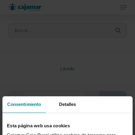
Menu
Skip
to
main
content
J acedo
Consentimiento
Detalles
Esta página web usa cookies