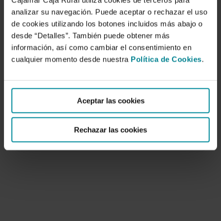
Cajamar Caja Rural utiliza cookies de terceros para
analizar su navegación. Puede aceptar o rechazar el uso
de cookies utilizando los botones incluidos más abajo o
desde “Detalles”. También puede obtener más
información, así como cambiar el consentimiento en
cualquier momento desde nuestra
Política de Cookies
.
Observaciones sobre un cultivo de
tomate ecológico en invernadero.
Aceptar las cookies
1 de enero de 2004
En Almería, la Agricultura Ecológica (AE) está más
Rechazar las cookies
desarrollada en las zonas del interior y…