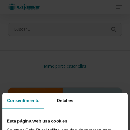
Menu
Skip
to
main
content
Jaime porta casanellas
Consentimiento
Detalles
Esta página web usa cookies