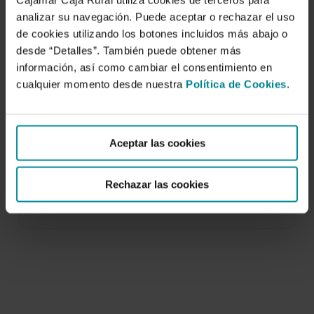
Cajamar Caja Rural utiliza cookies de terceros para
analizar su navegación. Puede aceptar o rechazar el uso
de cookies utilizando los botones incluidos más abajo o
desde “Detalles”. También puede obtener más
información, así como cambiar el consentimiento en
cualquier momento desde nuestra
Política de Cookies
.
Los suelos del Campo de Níjar.
Características que condicionan su
potencialidad agrícola
Aceptar las cookies
3 de julio de 1980
Rechazar las cookies
El Campo de Níjar es una zona que ha sido
ampliamente estudiada desde un punto…