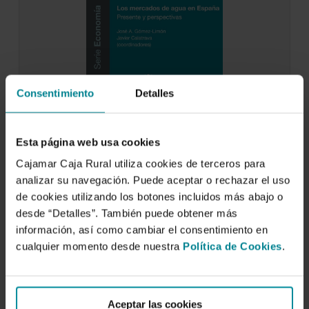
Consentimiento
Detalles
Los mercados de agua en España.
Presente y perspectivas
Esta página web usa cookies
15 de marzo de 2016
Cajamar Caja Rural utiliza cookies de terceros para
Para Cajamar, las cuestiones vinculadas al
analizar su navegación. Puede aceptar o rechazar el uso
estudio, conocimiento y el mejor uso del agua
han…
de cookies utilizando los botones incluidos más abajo o
desde “Detalles”. También puede obtener más
información, así como cambiar el consentimiento en
cualquier momento desde nuestra
Política de Cookies
.
Aceptar las cookies