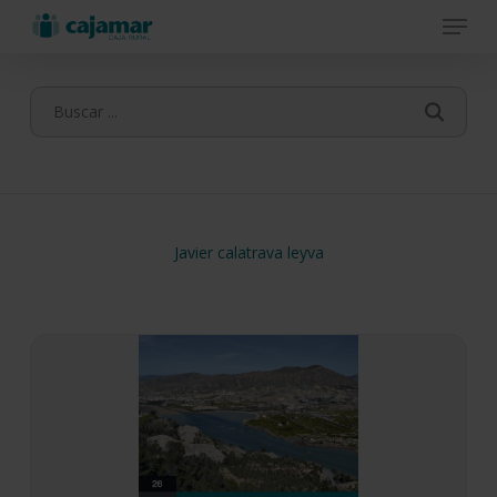
Menu
Skip
to
main
content
Javier calatrava leyva