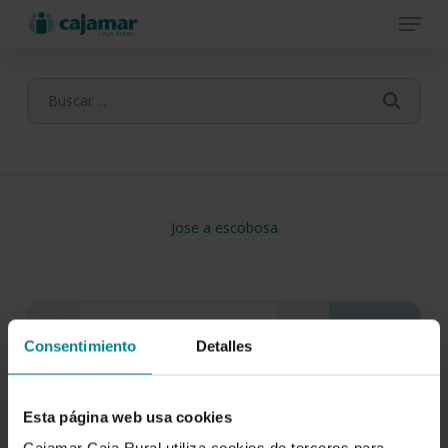
Menu
Skip
to
main
content
Jose a escobosa
Consentimiento
Detalles
Esta página web usa cookies