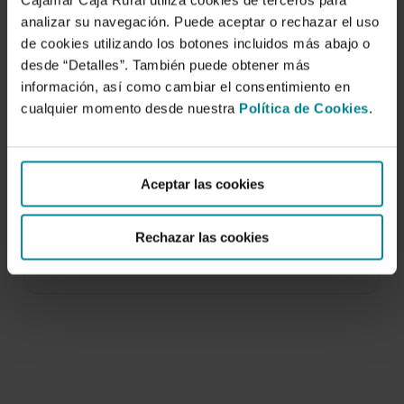
Cajamar Caja Rural utiliza cookies de terceros para
analizar su navegación. Puede aceptar o rechazar el uso
de cookies utilizando los botones incluidos más abajo o
desde “Detalles”. También puede obtener más
información, así como cambiar el consentimiento en
cualquier momento desde nuestra
Política de Cookies
.
Aclareo auímico en níspero japonés cv.
´Alaerie´ con ANA v sus derivados.
Aceptar las cookies
27 de mayo de 2005
El níspero japonés es un frutal de creciente
Rechazar las cookies
expansión en zonas cálidas del mediterráneo.
Aunque…